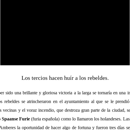
Los tercios hacen huír a los rebeldes.
r sido una brillante y gloriosa victoria a la larga se tornaría en una i
s rebeldes se atrincheraron en el ayuntamiento al que se le prendió
s vecinas y el voraz incendio, que destroza gran parte de la ciudad, se
o
Spaanse Furie
(furia española) como lo llamaron los holandeses. Las
n Amberes la oportunidad de hacer algo de fortuna y fueron tres días 