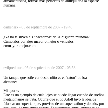
armamentística, formas más perfectas de aniliquilar a la especie
humana.
darkshark -
05 de septiembre de 2007 - 19:46
¿Ya no te sirven tus "cacharros" de la 2ª guerra mundial?
Cámbialos por algo mayor o mejor o véndelos
en:mayoromejor.com
evilpredator -
05 de septiembre de 2007 - 05:58
Un tanque que soñe ver desde niño es el "raton" de loa
alemanes....
Mi aporte:
Este es un ejemplo de cuán lejos se puede llegar cuando de sueños
megalómanos se trata. Ocurre que el tío Adolf tuvo la idea de
fabricar un super tanque, provisto de un super cañon y dotado, por
supuesto, de una super coraza. Seguramente aquel engendro no