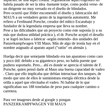
habría pasado de ser la idea -bastante torpe, como podrá verse- de
un dirigente no muy versado en el diseño de blindados.
Pero ocurrió que Hitler encomendó el diseño y fabricación del
MAUS a un verdadero genio de la ingeniería automotriz. Me
refiero a Ferdinand Porsche, creador del mítico Escarabajo y
fundador de la legendaria empresa que lleva su nombre.
Pese a las dificultades que un proyecto como este suponía (y a su
más que dudosa utilidad práctica ), el dr. Porsche aceptó el desafío
y se logró incluso a fabricar -según entiendo- dos unidades del
Panzerkampfwagen VIII Maus. Más de algo de ironía hay en el
nombre asignado al aparato aquel ("ratón" en alemán ).
Huelga decir que semejante blindado era tan aparatoso como caro
y poco útil: debido a su gigantesco peso, no había puente que
pudiera soportarlo. Pero... ahí es donde se aprecia el talento de F.
Porsche, quien pensó darle al Maus una buena capacidad de vadeo
. Claro que ello implicaba que debían interactuar dos tanques, de
modo que uno de ellos le suministrara energía eléctrica desde la
orilla a aquel que efectuaba el vadeo. Ni hablar de lo que
significaban sus 188 toneladas de peso para cualquier camino o
carretera.
Para ver imagenes denle al google y pongan
PANZERKAMPFWAGEN VIII MAUS