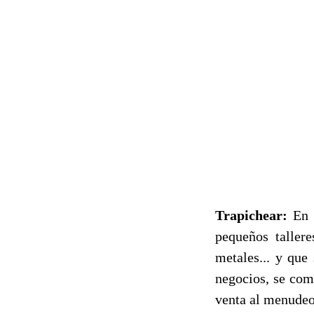
Trapichear:
En l
pequeños tallere
metales... y qu
negocios, se com
venta al menudeo