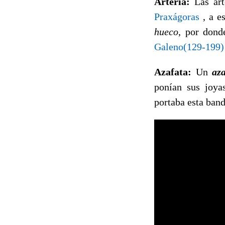
Arteria:
Las art
Praxágoras
, a e
hueco
, por dond
Galeno(129-199)
Azafata:
Un
az
ponían sus joya
portaba esta band