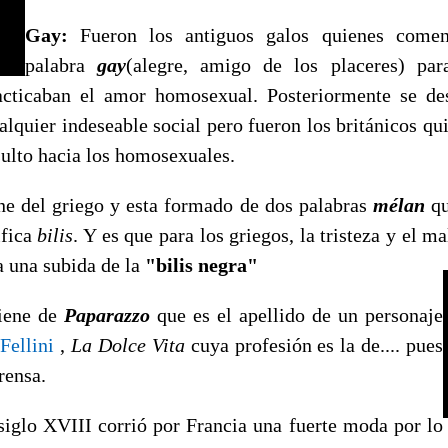
Gay:
Fueron los antiguos galos quienes comen
palabra
gay
(alegre, amigo de los placeres) para
acticaban el amor homosexual. Posteriormente se des
ualquier indeseable social pero fueron los británicos 
sulto hacia los homosexuales.
e del griego y esta formado de dos palabras
mélan
qu
ifica
bilis
. Y es que para los griegos, la tristeza y el m
a una subida de la
"bilis negra"
iene de
Paparazzo
que es el apellido de un personaje
e
Fellini
,
La Dolce Vita
cuya profesión es la de.... pues
rensa.
siglo XVIII corrió por Francia una fuerte moda por lo