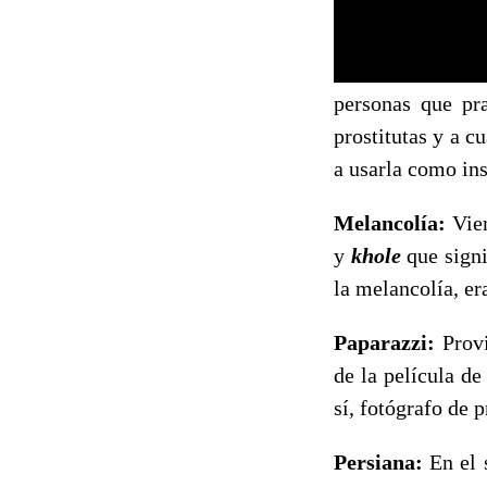
personas que pr
prostitutas y a c
a usarla como in
Melancolía:
Vien
y
khole
que sign
la melancolía, er
Paparazzi:
Prov
de la película d
sí, fotógrafo de p
Persiana:
En el 