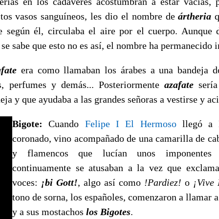
erias en los cadáveres acostumbran a estar vacías, 
stos vasos sanguíneos, les dio el nombre de
ártheria
q
e según él, circulaba el aire por el cuerpo. Aunque
se sabe que esto no es así, el nombre ha permanecido i
afate
era como llamaban los árabes a una bandeja d
s, perfumes y demás... Posteriormente
azafate
sería
eja y que ayudaba a las grandes señoras a vestirse y aci
Bigote:
Cuando
Felipe I El Hermoso
llegó a 
coronado, vino acompañado de una camarilla de ca
y flamencos que lucían unos imponentes 
continuamente se atusaban a la vez que exclam
voces:
¡bi Gott!
, algo así como
!Pardiez!
o
¡Vive 
tono de sorna, los españoles, comenzaron a llamar a
y a sus mostachos
los Bigotes
.