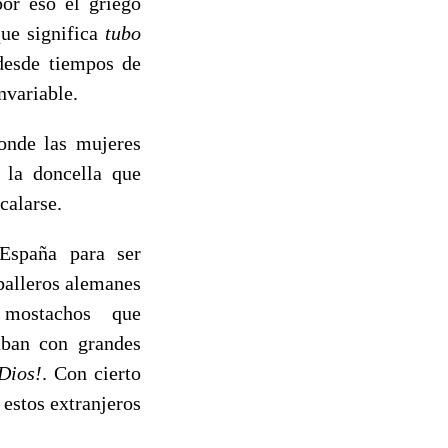
por eso el griego
ue significa
tubo
 desde tiempos de
nvariable.
onde las mujeres
 la doncella que
calarse.
España para ser
balleros alemanes
mostachos que
aban con grandes
Dios!
. Con cierto
 estos extranjeros